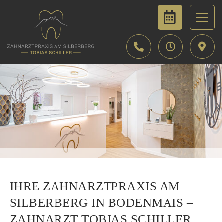
IHRE ZAHNARZT­PRAXIS AM
SILBER­BERG IN BODEN­MAIS –
ZAHNARZT TOBIAS SCHILLER