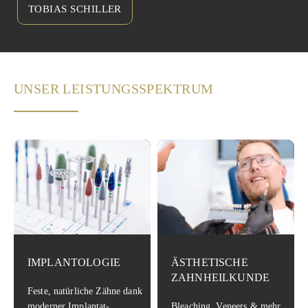
TOBIAS SCHILLER
UNSER LEISTUNGSSPEKTRUM
IMPLANTOLOGIE
ÄSTHETISCHE
ZAHNHEILKUNDE
Feste, natürliche Zähne dank
moderner Implantat-
Bleaching, Veneers & mehr