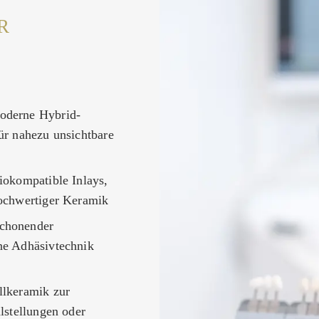
R
derne Hybrid-
ür nahezu unsichtbare
iokompatible Inlays,
ochwertiger Keramik
chonender
ne Adhäsivtechnik
llkeramik zur
lstellungen oder