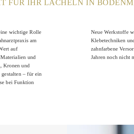
T FÜR IHR LÄCHELN IN BODENM
eine wichtige Rolle
Neue Werkstoffe wi
ahnarztpraxis am
Klebetechniken un
Wert auf
zahnfarbene Versorg
Materialien und
Jahren noch nicht 
n, Kronen und
estalten – für ein
e bei Funktion